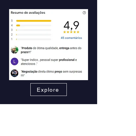
Explore
lajesai@uol.com.br